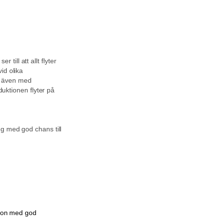
ill att allt flyter
id olika
r även med
duktionen flyter på
ng med god chans till
erson med god