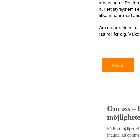
arbetsmoral. Det är ä
hur ett styrsystem i 
tillsammans med and
Om du är redo att ta 
rätt roll för dig. V
Ansök
Om oss – 
möjlighete
På Posti hjälper vi
industri att optim