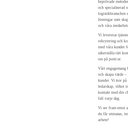
beprövade metoder 
och specialiserad 
logistikbranschen e
lösningar som skap
och våra medarbet
Vi levererar tjäns
rekrytering och kon
med våra kunder fö
säkerställa rätt k
oss på posti.se.
Vårt engagemang by
och skapa värde – 
kunder. Vi tror på
ledarskap, vilket 
kontakt med din ch
fall varje dag.
Vi ser fram emot a
du får utmanas, ins
arbete!