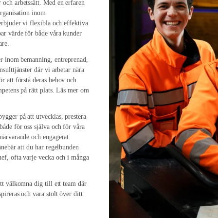
och arbetssätt. Med en erfaren
organisation inom
rbjuder vi flexibla och effektiva
ar värde för både våra kunder
are.
ter inom bemanning, entreprenad,
sulttjänster där vi arbetar nära
r att förstå deras behov och
ompetens på rätt plats. Läs mer om
gger på att utvecklas, prestera
både för oss själva och för våra
 närvarande och engagerat
innebär att du har regelbunden
ef, ofta varje vecka och i många
tt välkomna dig till ett team där
pireras och vara stolt över ditt