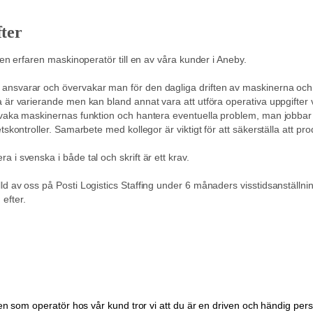
ter
r en erfaren maskinoperatör till en av våra kunder i Aneby.
svarar och övervakar man för den dagliga driften av maskinerna och ser t
 är varierande men kan bland annat vara att utföra operativa uppgifter v
rvaka maskinernas funktion och hantera eventuella problem, man jobba
tskontroller. Samarbete med kollegor är viktigt för att säkerställa att pro
 i svenska i både tal och skrift är ett krav.
d av oss på Posti Logistics Staffing under 6 månaders visstidsanställni
efter.
llen som operatör hos vår kund tror vi att du är en driven och händig p