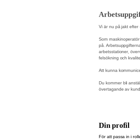
Arbetsuppgif
Vi är nu på jakt efte
Som maskinoperatör an
på. Arbetsuppgifterna
arbetsstationer, öve
felsökning och kvalite
Att kunna kommunicera
Du kommer bli anställ
övertagande av kund 
Din profil
För att passa in i ro