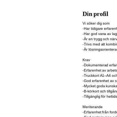
Din profil
Vi söker dig som
-Har tidigare erfaren
-Har god vana av lage
-Är en trygg och när
-Trivs med att kombin
-Är lösningsorienter
Krav
-Dokumenterad erfare
-Erfarenhet av arbet
-Truckkort A1–A4 oc
-God erfarenhet av sk
-Mycket goda kunskape
-B-körkort och tillgång
-Tillgänglig för helti
Meriterande
-Erfarenhet från for