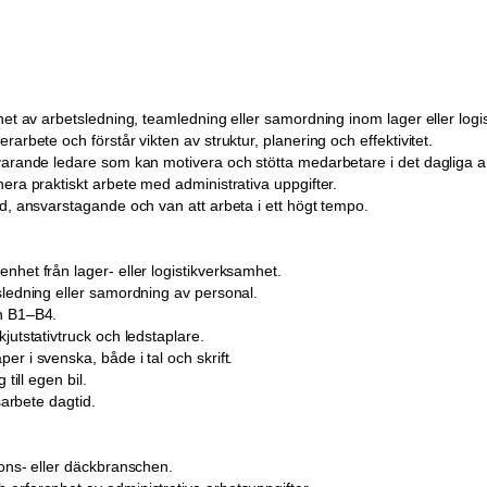
het av arbetsledning, teamledning eller samordning inom lager eller logis
rarbete och förstår vikten av struktur, planering och effektivitet.
varande ledare som kan motivera och stötta medarbetare i det dagliga a
era praktiskt arbete med administrativa uppgifter.
ad, ansvarstagande och van att arbeta i ett högt tempo.
nhet från lager- eller logistikverksamhet.
sledning eller samordning av personal.
h B1–B4.
jutstativtruck och ledstaplare.
r i svenska, både i tal och skrift.
 till egen bil.
dsarbete dagtid.
dons- eller däckbranschen.