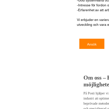
-God systemvana och 
-Intresse för fordon 
-Erfarenhet av att a
Vi erbjuder en varier
utveckling och vara e
Ansök
Om oss – 
möjlighete
På Posti hjälper vi
industri att optim
beprövade metoder 
och specialiserad 