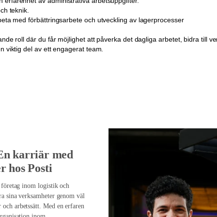
erfarenhet av administrativa arbetsuppgifter.
och teknik.
rbeta med förbättringsarbete och utveckling av lagerprocesser
ande roll där du får möjlighet att påverka det dagliga arbetet, bidra till
n viktig del av ett engagerat team.
En karriär med
r hos Posti
 företag inom logistik och
era sina verksamheter genom väl
och arbetssätt. Med en erfaren
organisation inom