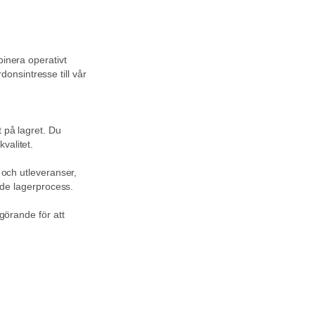
binera operativt
onsintresse till vår
t på lagret. Du
valitet.
- och utleveranser,
ande lagerprocess.
vgörande för att