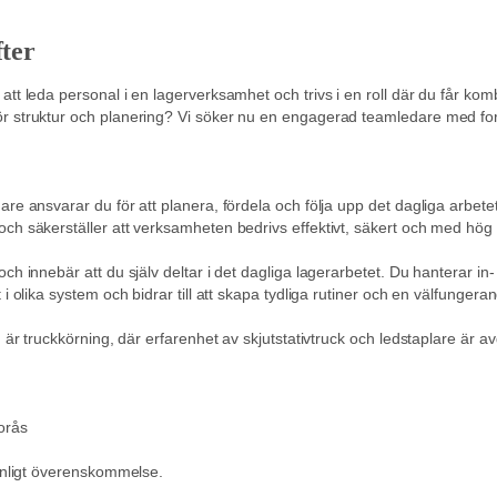
ter
att leda personal i en lagerverksamhet och trivs i en roll där du får kom
r struktur och planering? Vi söker nu en engagerad teamledare med ford
are ansvarar du för att planera, fördela och följa upp det dagliga arbete
ch säkerställer att verksamheten bedrivs effektivt, säkert och med hög k
och innebär att du själv deltar i det dagliga lagerarbetet. Du hanterar in
t i olika system och bidrar till att skapa tydliga rutiner och en välfunger
en är truckkörning, där erfarenhet av skjutstativtruck och ledstaplare är a
orås
 enligt överenskommelse.