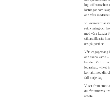
logistikbranschen e
lösningar som skap
och våra medarbet
Vi levererar tjäns
rekrytering och kon
med våra kunder fö
säkerställa rätt k
oss på posti.se.
Vårt engagemang by
och skapa värde – 
kunder. Vi tror på
ledarskap, vilket 
kontakt med din ch
fall varje dag.
Vi ser fram emot a
du får utmanas, ins
arbete!